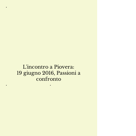
Immagine 782
Mauro Ferrari e
Cristina Vallaro
(Università Cattolica
di Milano)
L'incontro a Piovera:
19 giugno 2016,
Passioni a
confronto
05
IMG_0339
Il
castello
di
Piovera