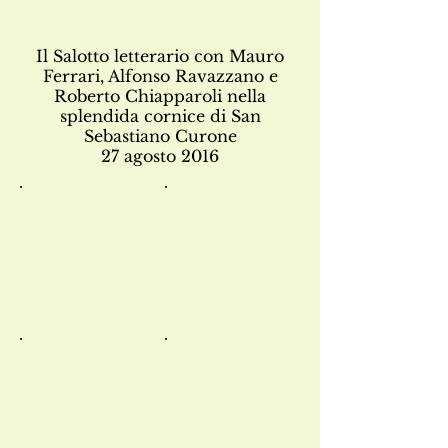
Il Salotto letterario con Mauro
Ferrari, Alfonso Ravazzano e
Roberto Chiapparoli nella
splendida cornice di San
Sebastiano Curone
27 agosto 2016
FB_IMG_1472461262663
FB_IMG_1472461269047
FB_IMG_1472461220855
FB_IMG_1472461265948