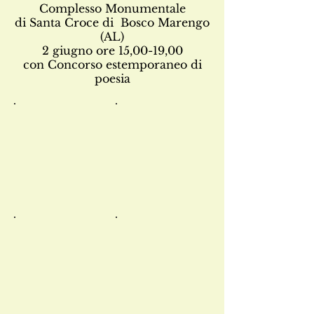
Complesso Monumentale
di Santa Croce di Bosco Marengo
(AL)
2 giugno ore 15,00-19,00
con Concorso estemporaneo di
poesia
c4570e4f38f7f7cd38470188b63773aacf56e7a
Immagine 779
Il Complesso monumentale di Santa Croce di Bosco Marengo
(AL)
Immagine 777
Immagine 778